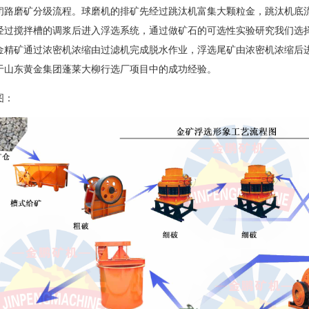
闭路磨矿分级流程。球磨机的排矿先经过跳汰机富集大颗粒金，跳汰机底流
经过搅拌槽的调浆后进入浮选系统，通过做矿石的可选性实验研究我们选
金精矿通过浓密机浓缩由过滤机完成脱水作业，浮选尾矿由浓密机浓缩后
于山东黄金集团蓬莱大柳行选厂项目中的成功经验。
图：