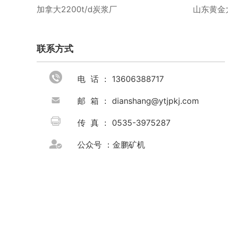
加拿大2200t/d炭浆厂
山东黄金大
联系方式

电 话 ： 13606388717

邮 箱 ： dianshang@ytjpkj.com

传 真 ： 0535-3975287

公众号 ：金鹏矿机