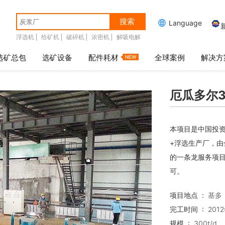
搜索

Language
浮选机
给矿机
破碎机
浓密机
解吸电解
选矿总包
选矿设备
配件耗材
全球案例
解决方
厄瓜多尔3
本项目是中国投资
+浮选生产厂，
的一条龙服务项
可。
项目地点 :
基多
完工时间 :
201
规模 :
300t/d