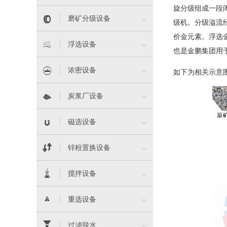
旋分级组成一段


磨矿分级设备
级机。分级溢流
价金元素。浮选


浮选设备
也是金鹏集团用


浓密设备
如下为相关示意


炭浆厂设备


磁选设备


锌粉置换设备


搅拌设备


重选设备


过滤脱水