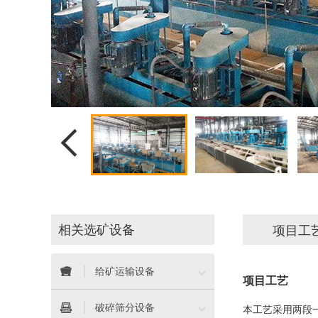

相关选矿设备
项目工


给矿运输设备
项目工艺


破碎筛分设备
本工艺采用两段