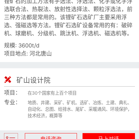
锂矿石的加工方法有手选法、浮选法、化学或化学浮

矿山设计院
选联合法、热裂法、放射性选择法、颗粒浮选法，前
三种方法都是常用的。该锂矿石选矿厂主要采用浮

选矿实验室
选、强磁选等方法。锂矿石选矿设备常用的有：破碎
机、球磨机、分级机、跳汰机、浮选机、磁选机等。

关于金鹏
规模: 3600t/d
发展历程
项目地点: 河北唐山
企业文化
专家团队


矿山设计院
联系我们
项目：
在30个国家有上百个项目
专业：
地质、井建、采矿、矿机、选矿、冶炼、土建、典礼、
自动化、总图、给排水、尾矿、采暖通风、环境保护，
技术经济，概算等
电话咨询
马上对话