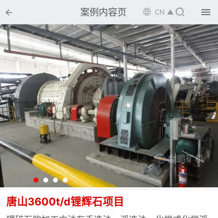


案例内容页

CN ▲

首页

选矿设备

配件耗材

解决方案

选矿总包

案例中心

服务体系

新闻中心
唐山3600t/d锂辉石项目