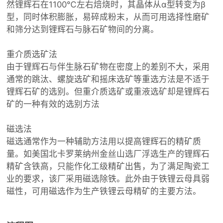
然锂辉石在1100℃左右焙烧时，其晶体从α型转变为β
型，同时体积膨胀，易碎成粉末，从而可用选择性磨矿
和筛分达到锂辉石与脉石矿物间的分离。
重介质选矿法
由于锂辉石与伴生脉石矿物在密度上的差别不大，采用
通常的跳汰、螺旋选矿和摇床选矿等重选方法是不适于
锂辉石矿的选别。但重介质选矿或重液选矿却是锂辉石
矿的一种有效的选别方法
磁选法
磁选通常作为一种辅助方法用以提高锂辉石的精矿质
量。如美国北卡罗莱纳州金丝山选厂浮选生产的锂辉石
精矿含铁高，只能作化工级精矿出售，为了满足陶瓷工
业的要求，该厂采用磁选除铁。此外由于铁锂云母具弱
磁性，可用磁选作为生产铁锂云母精矿的主要方法。