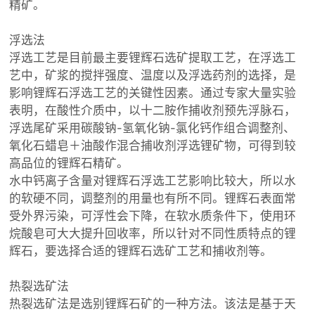
精矿。
浮选法
浮选工艺是目前最主要锂辉石选矿提取工艺，在浮选工
艺中，矿浆的搅拌强度、温度以及浮选药剂的选择，是
影响锂辉石浮选工艺的关键性因素。通过专家大量实验
表明，在酸性介质中，以十二胺作捕收剂预先浮脉石，
浮选尾矿采用碳酸钠-氢氧化钠-氯化钙作组合调整剂、
氧化石蜡皂＋油酸作混合捕收剂浮选锂矿物，可得到较
高品位的锂辉石精矿。
水中钙离子含量对锂辉石浮选工艺影响比较大，所以水
的软硬不同，调整剂的用量也有所不同。锂辉石表面常
受外界污染，可浮性会下降，在软水质条件下，使用环
烷酸皂可大大提升回收率，所以针对不同性质特点的锂
辉石，要选择合适的锂辉石选矿工艺和捕收剂等。
热裂选矿法
热裂选矿法是选别锂辉石矿的一种方法。该法是基于天