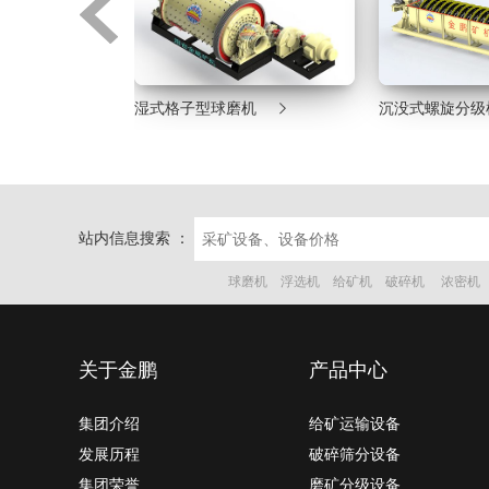


机
湿式格子型球磨机
沉没式螺旋分级
站内信息搜索 ：
球磨机
浮选机
给矿机
破碎机
浓密机
关于金鹏
产品中心
集团介绍
给矿运输设备
发展历程
破碎筛分设备
集团荣誉
磨矿分级设备