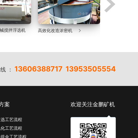

气机械搅拌浮选机
高效化改造浓密机
湿式格子型球磨
13606388717
13953505554
线 ：
方案
欢迎关注金鹏矿机
重选工艺流程
氰化工艺流程
法提金工艺流程