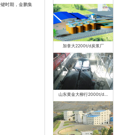
关键时期，金鹏集
加拿大2200t/d炭浆厂
山东黄金大柳行2000t/d...