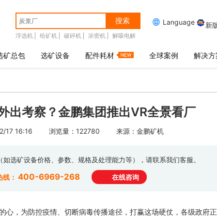
搜索

Language
新
浮选机
给矿机
破碎机
浓密机
解吸电解
选矿总包
选矿设备
配件耗材
全球案例
解决方
外出考察？金鹏集团推出VR全景看厂
17 16:16
浏览量：122780
来源：金鹏矿机
息（如选矿设备价格、参数、规格及处理能力等），请联系我们客服。
400-6969-268
热线：
在线咨询
的心，为防控疫情、切断病毒传播途径，打赢这场硬仗，各级政府正