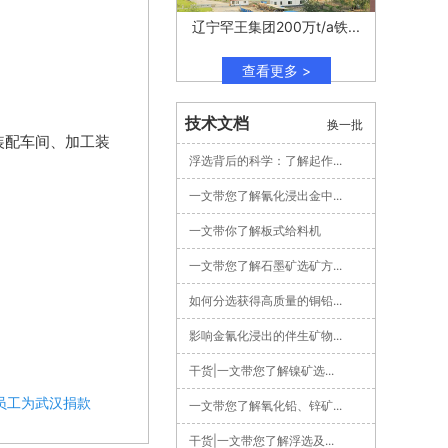
辽宁罕王集团200万t/a铁...
查看更多 >
技术文档
换一批
装配车间、加工装
浮选背后的科学：了解起作...
一文带您了解氰化浸出金中...
一文带你了解板式给料机
一文带您了解石墨矿选矿方...
如何分选获得高质量的铜铅...
影响金氰化浸出的伴生矿物...
干货|一文带您了解镍矿选...
员工为武汉捐款
一文带您了解氧化铅、锌矿...
干货|一文带您了解浮选及...