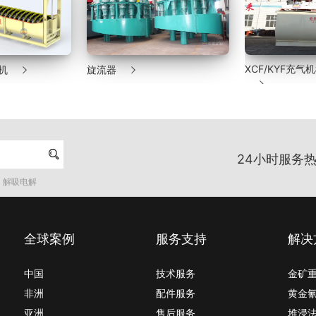


XCF/KYF充
机
旋流器


24小时服务热
解吸电解
全球案例
服务支持
解决
中国
技术服务
金矿
非洲
配件服务
黄金
亚洲
售后服务
堆浸