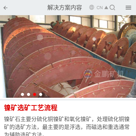


解决方案内容

CN ▲

首页

选矿设备

配件耗材

解决方案

选矿总包

案例中心

服务体系
镍矿选矿工艺流程
镍矿石主要分硫化铜镍矿和氧化镍矿，处理硫化铜镍

新闻中心
矿的选矿方法，最主要的是浮选，而磁选和重选通常
为辅助选矿方法。