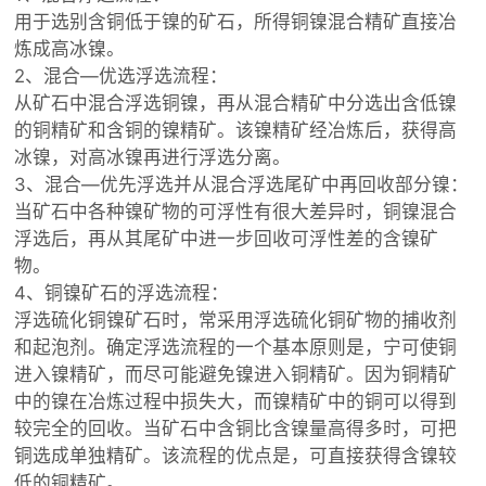
用于选别含铜低于镍的矿石，所得铜镍混合精矿直接冶
炼成高冰镍。
2、混合—优选浮选流程：
从矿石中混合浮选铜镍，再从混合精矿中分选出含低镍
的铜精矿和含铜的镍精矿。该镍精矿经冶炼后，获得高
冰镍，对高冰镍再进行浮选分离。
3、混合—优先浮选并从混合浮选尾矿中再回收部分镍：
当矿石中各种镍矿物的可浮性有很大差异时，铜镍混合
浮选后，再从其尾矿中进一步回收可浮性差的含镍矿
物。
4、铜镍矿石的浮选流程：
浮选硫化铜镍矿石时，常采用浮选硫化铜矿物的捕收剂
和起泡剂。确定浮选流程的一个基本原则是，宁可使铜
进入镍精矿，而尽可能避免镍进入铜精矿。因为铜精矿
中的镍在冶炼过程中损失大，而镍精矿中的铜可以得到
较完全的回收。当矿石中含铜比含镍量高得多时，可把
铜选成单独精矿。该流程的优点是，可直接获得含镍较
低的铜精矿。